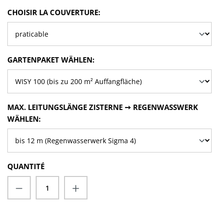
SÉLECTIONNEZ
CHOISIR LA COUVERTURE:
SÉLECTIONNEZ
GARTENPAKET WÄHLEN:
SÉLECTIONNEZ
MAX. LEITUNGSLÄNGE ZISTERNE ➙ REGENWASSWERK
WÄHLEN:
QUANTITÉ
Quantité de produit : Entrez la quantité s