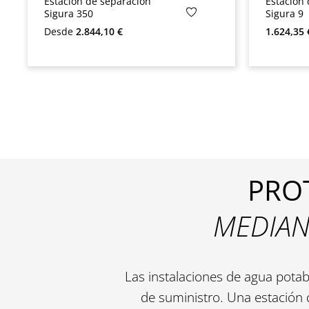
Estación de separación
Estación
Sigura 350
Sigura 9
Precio normal:
Precio no
Desde
2.844,10 €
1.624,35 
PRO
MEDIAN
Las instalaciones de agua potabl
de suministro. Una estación 