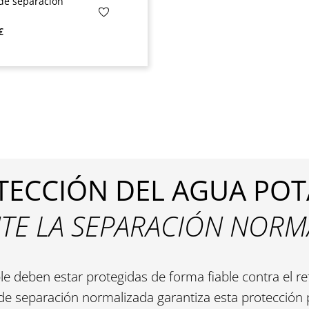
 de separación
rmal:
€
TECCIÓN DEL AGUA POT
TE LA SEPARACIÓN NORM
e deben estar protegidas de forma fiable contra el re
de separación normalizada garantiza esta protección p