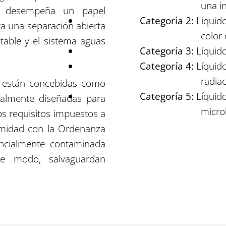
una i
desempeña un papel
Categoría 2:
Líquido
ta una separación abierta
color
otable y el sistema aguas
Categoría 3:
Líquido
Categoría 4:
Líquido
radia
e están concebidas como
Categoría 5:
Líquid
ialmente diseñadas para
micro
los requisitos impuestos a
rmidad con la Ordenanza
encialmente contaminada
e modo, salvaguardan