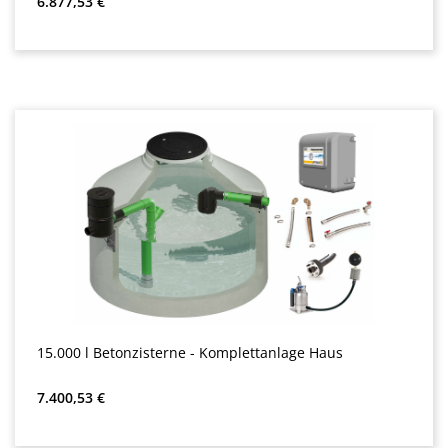
6.877,53 €
15.000 l Betonzisterne - Komplettanlage Haus
Precio normal:
7.400,53 €