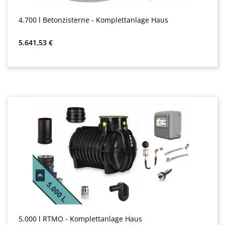
4.700 l Betonzisterne - Komplettanlage Haus
Precio normal:
5.641,53 €
5.000 l RTMO - Komplettanlage Haus