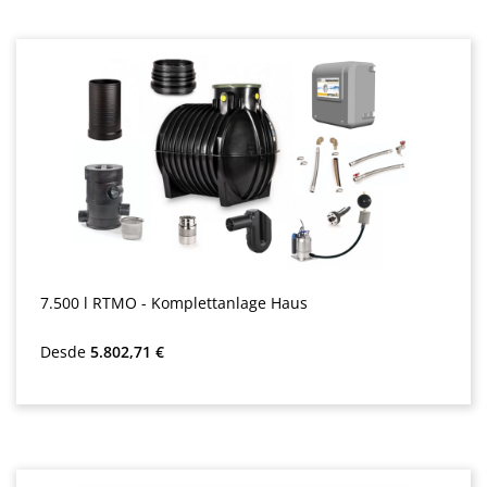
7.500 l RTMO - Komplettanlage Haus
Precio normal:
Desde
5.802,71 €