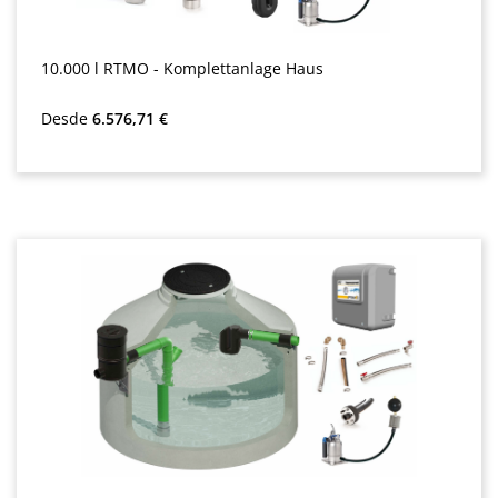
10.000 l RTMO - Komplettanlage Haus
Precio normal:
Desde
6.576,71 €