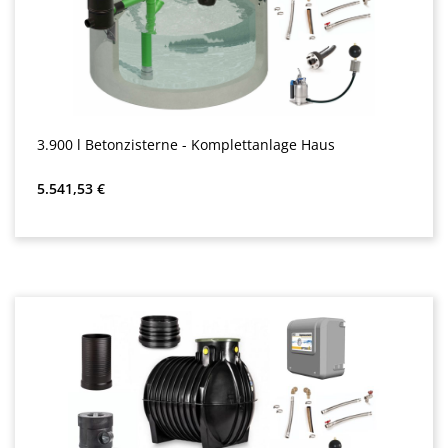
3.900 l Betonzisterne - Komplettanlage Haus
Precio normal:
5.541,53 €