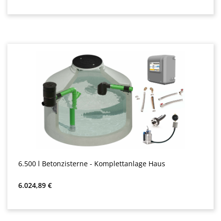
6.500 l Betonzisterne - Komplettanlage Haus
Precio normal:
6.024,89 €