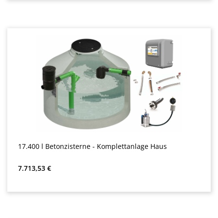
17.400 l Betonzisterne - Komplettanlage Haus
Precio normal:
7.713,53 €