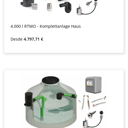
4.000 l RTMO - Komplettanlage Haus
Precio normal:
Desde
4.797,71 €