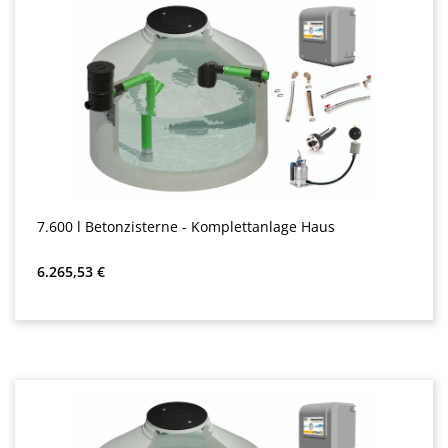
7.600 l Betonzisterne - Komplettanlage Haus
Precio normal:
6.265,53 €