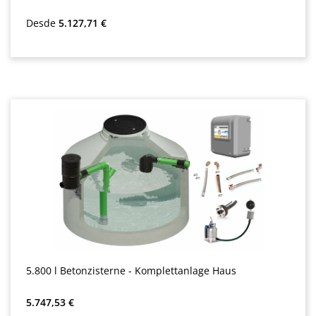
Precio normal:
Desde
5.127,71 €
5.800 l Betonzisterne - Komplettanlage Haus
Precio normal:
5.747,53 €