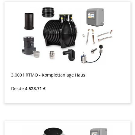
3.000 l RTMO - Komplettanlage Haus
Precio normal:
Desde
4.523,71 €