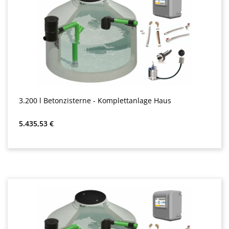
3.200 l Betonzisterne - Komplettanlage Haus
Precio normal:
5.435,53 €