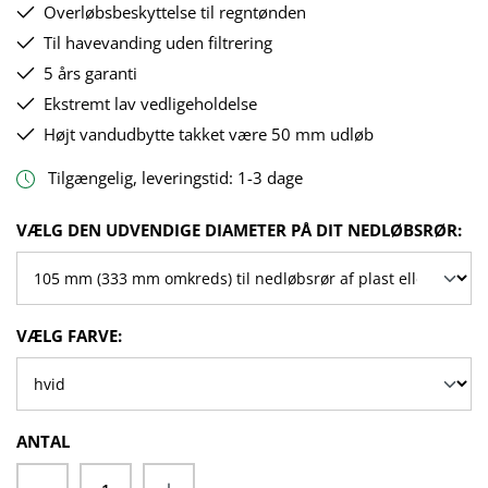
Overløbsbeskyttelse til regntønden
Til havevanding uden filtrering
5 års garanti
Ekstremt lav vedligeholdelse
Højt vandudbytte takket være 50 mm udløb
Tilgængelig, leveringstid: 1-3 dage
VÆLG
VÆLG DEN UDVENDIGE DIAMETER PÅ DIT NEDLØBSRØR:
VÆLG
VÆLG FARVE:
ANTAL
Produktmængde: Indtast det ønskede beløb