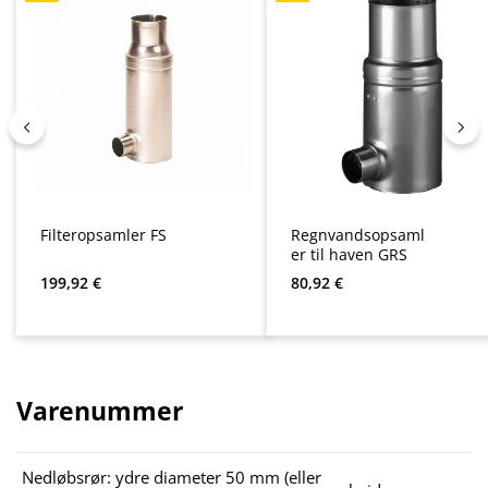
Filteropsamler FS
Regnvandsopsaml
er til haven GRS
Almindelig pris:
Almindelig pris:
199,92 €
80,92 €
Varenummer
Nedløbsrør: ydre diameter 50 mm (eller