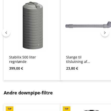
Stabilix 500 liter
Slange til
regntønde
tilslutning af
regnvandstønde
Almindelig pris:
Almindelig pris:
399,00 €
23,80 €
0,75 m
Spring produktgalleriet over
Andre downpipe-filtre
TIP
TIP