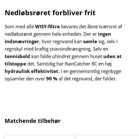
Nedløbsrøret forbliver frit
Som med alle
WISY-filtre
bevares det åbne tværsnit af
nedløbsrøret gennem hele enheden. Der er
ingen
indsnævringer
, hvor regnvand kan
samle
sig, selv i
regnskyl med kraftig snavsindtrængning. Selv en
tennisbold
kan falde uhindret gennem huset
uden at
tilstoppe
det. Samtidig har RainCatcher RC en høj
hydraulisk effektivitet
. I en gennemsnitlig regnbyge
opsamler den over
90 %
af det regnvand, der falder.
Spring produktgalleriet over
Matchende tilbehør