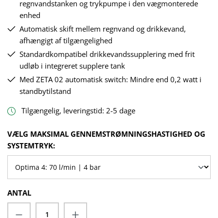
regnvandstanken og trykpumpe i den vægmonterede
enhed
Automatisk skift mellem regnvand og drikkevand,
afhængigt af tilgængelighed
Standardkompatibel drikkevandssupplering med frit
udløb i integreret supplere tank
Med ZETA 02 automatisk switch: Mindre end 0,2 watt i
standbytilstand
Tilgængelig, leveringstid: 2-5 dage
VÆLG
VÆLG MAKSIMAL GENNEMSTRØMNINGSHASTIGHED OG
SYSTEMTRYK:
ANTAL
Produktmængde: Indtast det ønskede beløb