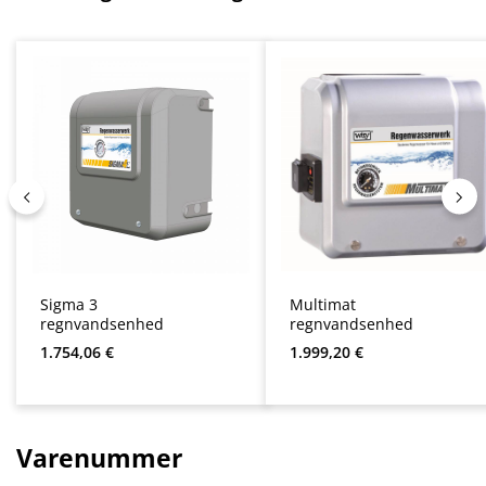
Sigma 3
Multimat
regnvandsenhed
regnvandsenhed
Almindelig pris:
Almindelig pris:
1.754,06 €
1.999,20 €
Varenummer