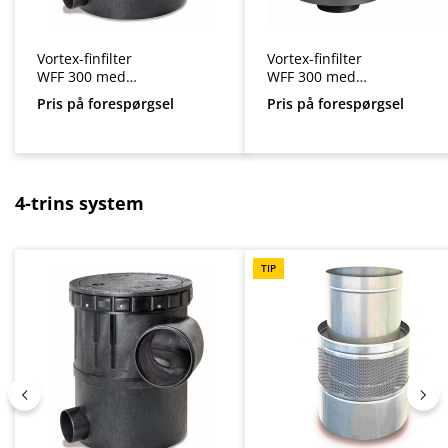
Vortex-finfilter
Vortex-finfilter
WFF 300 med
WFF 300 med
plastdæksel
ståldæksel
Pris på forespørgsel
Pris på forespørgsel
Spring produktgalleriet over
4-trins system
TIP