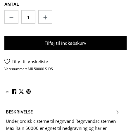
ANTAL
Produktmængde: Indtast det ønskede beløb
Tilføj til indkøbskurv
Tilføj til ønskeliste
Varenummer:
MR 50000 S-DS
Del
BESKRIVELSE
Underjordisk cisterne til regnvand Regnvandscisternen
Max Rain 50000 er egnet til nedgravning og har en