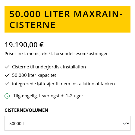
50.000 LITER MAXRAIN-
CISTERNE
19.190,00 €
Priser inkl. moms, ekskl. forsendelsesomkostninger
Cisterne til underjordisk installation
50.000 liter kapacitet
integrerede løfteøjer til nem installation af tanken
Tilgængelig, leveringstid: 1-2 uger
VÆLG
CISTERNEVOLUMEN