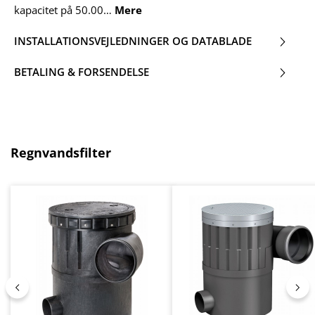
kapacitet på 50.00…
Mere
INSTALLATIONSVEJLEDNINGER OG DATABLADE
BETALING & FORSENDELSE
Spring produktgalleriet over
Regnvandsfilter