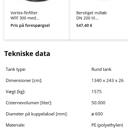
Vortex-finfilter
Beroliget indløb
WFF 300 med
DN 200 til
plastdæksel
cisterner
Almindelig pris:
Pris på forespørgsel
547,40 €
Tekniske data
Tank type:
Rund tank
Dimensioner [cm]:
1340 x 243 x 260
Vægt [kg]:
1575
Cisternevolumen [liter]:
50.000
Diameter på kuppelaksel [mm]:
ø 600
Materiale:
PE (polyethylen)