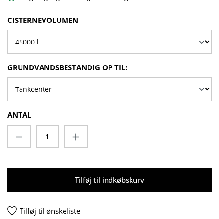
VÆLG
CISTERNEVOLUMEN
VÆLG
GRUNDVANDSBESTANDIG OP TIL:
ANTAL
Produktmængde: Indtast det ønskede beløb
Tilføj til indkøbskurv
Tilføj til ønskeliste