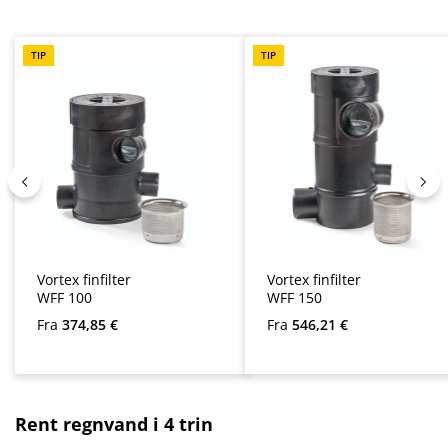
TIP
TIP
Vortex finfilter
Vortex finfilter
WFF 100
WFF 150
Almindelig pris:
Almindelig pris:
Fra
374,85 €
Fra
546,21 €
Spring produktgalleriet over
Rent regnvand i 4 trin