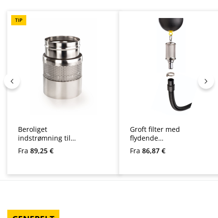
TIP
Beroliget
Groft filter med
indstrømning til
flydende
cisterner
indsugning som
Almindelig pris:
Almindelig pris:
Fra
89,25 €
Fra
86,87 €
et sæt