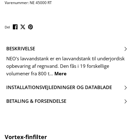
Varenummer:
NE 45000 RT
Del
BESKRIVELSE
NEO's lavvandstank er en lavvandstank til underjordisk
opbevaring af regnvand. Den fås i 19 forskellige
volumener fra 800 t…
Mere
INSTALLATIONSVEJLEDNINGER OG DATABLADE
BETALING & FORSENDELSE
Spring produktgalleriet over
Vortex-finfilter