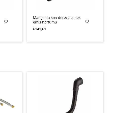
Manşonlu son derece esnek
emiş hortumu
Normal fiyat:
€141,61