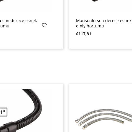
 son derece esnek
Manşonlu son derece esnek
rtumu
emiş hortumu
yat:
Normal fiyat:
€117,81