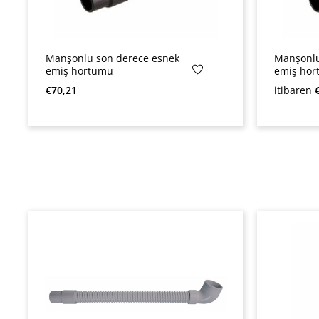
Manşonlu son derece esnek
Manşonlu
emiş hortumu
emiş ho
Normal fiyat:
Normal fi
€70,21
itibaren