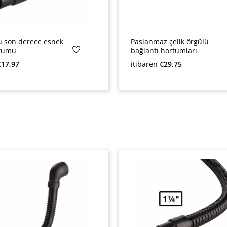
 son derece esnek
Paslanmaz çelik örgülü
rtumu
bağlantı hortumları
yat:
Normal fiyat:
€17,97
itibaren
€29,75