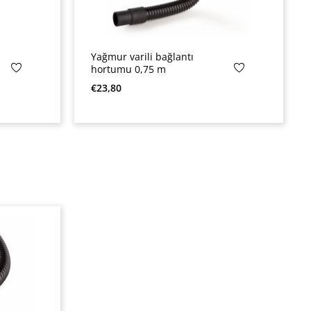
Yağmur varili bağlantı
hortumu 0,75 m
Normal fiyat:
€23,80