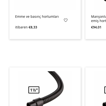
Emme ve basınç hortumları
Manşonlu
emiş ho
Normal fiyat:
Normal fi
itibaren
€8,33
€94,01