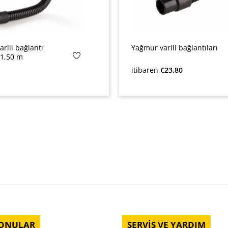
rili bağlantı
Yağmur varili bağlantıları
1,50 m
yat:
Normal fiyat:
itibaren
€23,80
KONULAR
SERVIS VE YARDIM