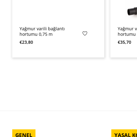
Yağmur varili bağlantı
Yağmur va
hortumu 0,75 m
hortumu 
Normal fiyat:
Normal fi
€23,80
€35,70
GENEL
YASAL 