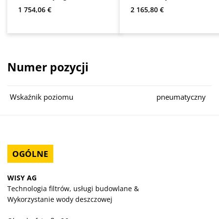
3
Optima 4
Cena regularna:
Cena regularna:
1 754,06 €
2 165,80 €
Numer pozycji
Wskaźnik poziomu
pneumatyczny
OGÓLNE
WISY AG
Technologia filtrów, usługi budowlane &
Wykorzystanie wody deszczowej