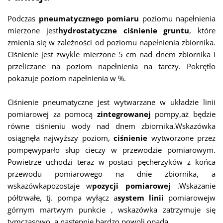
Podczas
pneumatycznego pomiaru
poziomu
napełnienia
mierzone jest
hydrostatyczne ciśnienie gruntu
, które
zmienia się w zależności od poziomu napełnienia zbiornika.
Ciśnienie jest zwykle mierzone 5 cm nad dnem zbiornika i
przeliczane na poziom napełnienia na tarczy. Pokrętło
pokazuje poziom napełnienia w %.
Ciśnienie pneumatyczne jest wytwarzane w układzie linii
pomiarowej
za
pomocą
zintegrowanej
pompy,
aż będzie
równe ciśnieniu wody nad dnem
zbiornika.
Wskazówka
osiągnęła najwyższy poziom,
ciśnienie
wytworzone
przez
pompę
wyparło słup cieczy w przewodzie pomiarowym.
Powietrze uchodzi teraz w postaci pęcherzyków z końca
przewodu pomiarowego na dnie zbiornika, a
wskazówka
pozostaje
w
pozycji pomiarowej
.
Wskazanie
półtrwałe, tj. pompa wyłącz
a
system linii
pomiarowej
w
górnym martwym punkcie
, wskazówka zatrzymuje się
tymczasowo, a następnie bardzo powoli opada
.