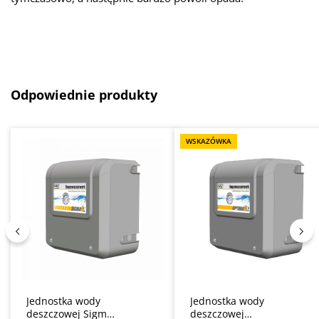
Pomiń galerię produktów
Odpowiednie produkty
WSKAZÓWKA
Jednostka wody
Jednostka wody
deszczowej Sigma
deszczowej