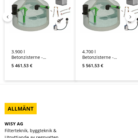
3.900 l
4.700 l
Betonzisterne -
Betonzisterne -
Komplettanlage
Komplettanlage
Ordinarie pris:
Ordinarie pris:
5 461,53 €
5 561,53 €
Haus
Haus
ALLMÄNT
WISY AG
Filterteknik, byggteknik &
Utnyttjande av regnvatten