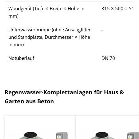
Wandgerät (Tiefe × Breite × Höhe in
315 × 500 × 510
mm)
Unterwasserpumpe (ohne Ansaugfilter
-
und Standplatte, Durchmesser × Höhe
in mm)
Notüberlauf
DN 70
Hoppa över produktgalleri
Regenwasser-Komplettanlagen für Haus &
Garten aus Beton