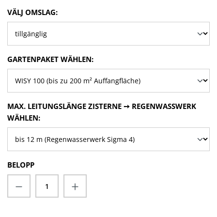
VÄLJ
VÄLJ OMSLAG:
VÄLJ
GARTENPAKET WÄHLEN:
VÄLJ
MAX. LEITUNGSLÄNGE ZISTERNE ➙ REGENWASSWERK
WÄHLEN:
BELOPP
Produktkvantitet: Ange önskat belopp elle