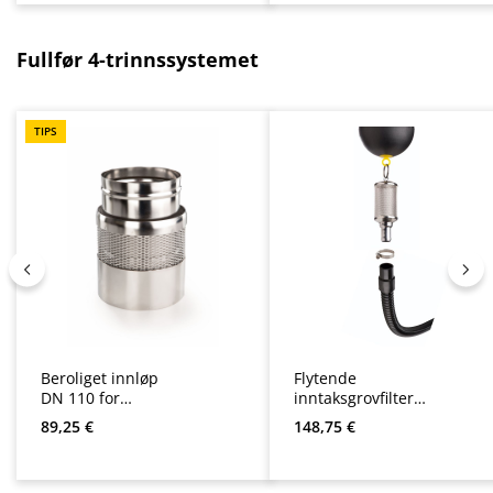
Hopp over produktgalleri
Fullfør 4-trinnssystemet
TIPS
Beroliget innløp
Flytende
DN 110 for
inntaksgrovfilter
sisterner
som et sett
Vanlig pris:
Vanlig pris:
89,25 €
148,75 €