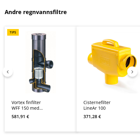
Hopp over produktgalleri
Andre regnvannsfiltre
TIPS
Vortex finfilter
Cisternefilter
WFF 150 med
LineAr 100
forlengelsesrør
Vanlig pris:
Vanlig pris:
581,91 €
371,28 €