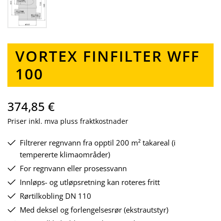
VORTEX FINFILTER WFF
100
374,85 €
Priser inkl. mva pluss fraktkostnader
Filtrerer regnvann fra opptil 200 m² takareal (i
tempererte klimaområder)
For regnvann eller prosessvann
Innløps- og utløpsretning kan roteres fritt
Rørtilkobling DN 110
Med deksel og forlengelsesrør (ekstrautstyr)