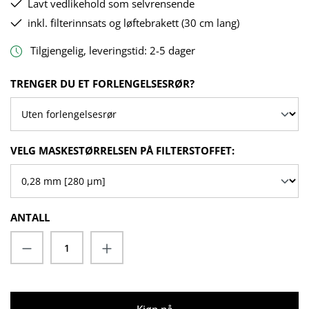
Lavt vedlikehold som selvrensende
inkl. filterinnsats og løftebrakett (30 cm lang)
Tilgjengelig, leveringstid: 2-5 dager
VELG
TRENGER DU ET FORLENGELSESRØR?
VELG
VELG MASKESTØRRELSEN PÅ FILTERSTOFFET:
ANTALL
Produktmengde: Angi ønsket mengde eller
Kjøp nå