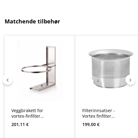
Hopp over produktgalleri
Matchende tilbehør
Veggbrakett for
Filterinnsatser -
vortex-finfilter
Vortex finfilter
WFF 100 og 150
WFF 100
Vanlig pris:
Vanlig pris:
201,11 €
199,00 €