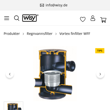
info@wisy.de
Produkter
Regnvannsfilter
Vortex finfilter WFF
Hopp over bildegalleri
TIPS