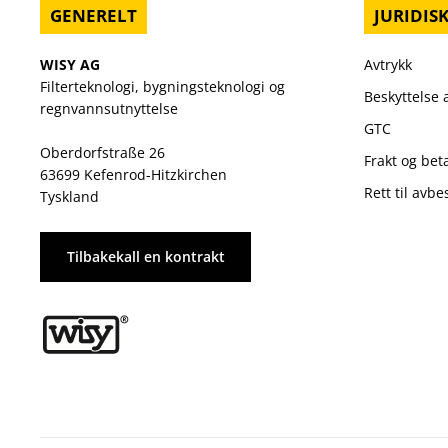
GENERELT
JURIDIS
WISY AG
Avtrykk
Filterteknologi, bygningsteknologi og
Beskyttelse
regnvannsutnyttelse
GTC
Oberdorfstraße 26
Frakt og be
63699 Kefenrod-Hitzkirchen
Rett til avbes
Tyskland
Tilbakekall en kontrakt