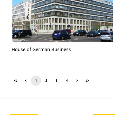
House of German Business
1
2
3
4
Side
Side
Side
Side