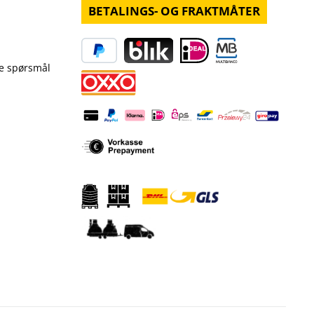
BETALINGS- OG FRAKTMÅTER
ge spørsmål