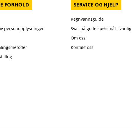
KE FORHOLD
SERVICE OG HJELP
Regnvannsguide
 av personopplysninger
Svar på gode spørsmål - vanli
Om oss
talingsmetoder
Kontakt oss
tilling