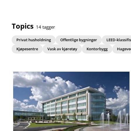
Topics
14 tagger
Privat husholdning
Offentlige bygninger
LEED-klassifi
Kjøpesentre
Vask av kjøretøy
Kontorbygg
Hageve