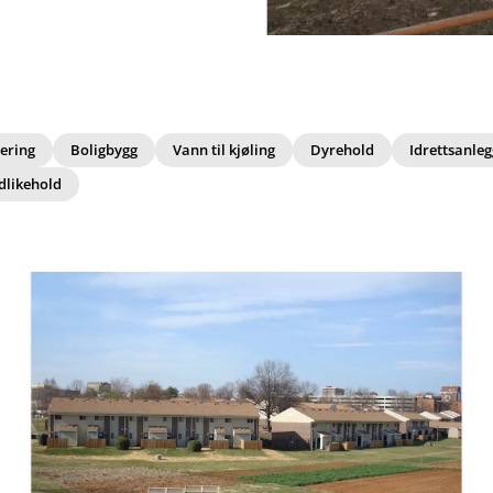
sering
Boligbygg
Vann til kjøling
Dyrehold
Idrettsanleg
dlikehold